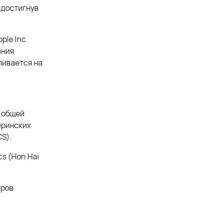
 достигнув
pple Inc.
ания
ливается на
т общей
еринских
S).
s (Hon Hai
еров