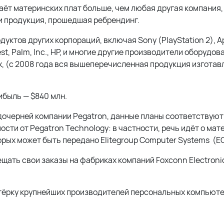
аёт материнских плат больше, чем любая другая компания,
т и продукция, прошедшая ребрендинг.
уктов других корпораций, включая Sony (PlayStation 2),
A
st
,
Palm, Inc.
, HP, и многие другие производители оборудов
, (c 2008 года вся вышеперечисленная продукция изготав
ибыль — $840 млн.
у дочерней компании Pegatron, данные планы соответствую
ти от Pegatron Technology: в частности, речь идёт о мат
торых может быть передано
Elitegroup Computer Systems
(EC
щать свои заказы на фабриках компаний Foxconn Electronic
пятёрку крупнейших производителей персональных компьют