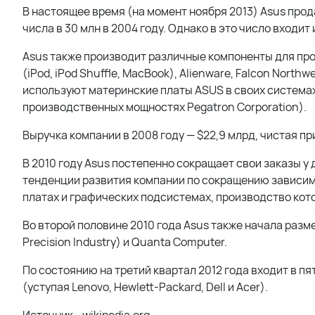
В настоящее время (на момент ноября 2013) Asus прод
числа в 30 млн в 2004 году. Однако в это число входи
Asus также производит различные компоненты для прод
(iPod, iPod Shuffle, MacBook), Alienware,
Falcon Northwe
используют материнские платы ASUS в своих системах
производственных мощностях Pegatron Corporation).
Выручка компании в 2008 году — $22,9 млрд, чистая пр
В 2010 году Asus постепенно сокращает свои заказы 
тенденции развития компании по сокращению зависимос
платах и графических подсистемах, производство ко
Во второй половине 2010 года Asus также начала разме
Precision Industry) и Quanta Computer.
По состоянию на третий квартал 2012 года входит в 
(уступая Lenovo, Hewlett-Packard, Dell и Acer).