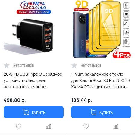
нет отзывов
нет отзывов
20W PD USB Type C Зарядное
1-4 шт. закаленное стекло
устройство Быстрые
для Xiaomi Poco X3 Pro NFC F3
настенные зарядные
X4 M4 GT защитные пленки
устройства Зарядное
для экрана для Redmi Note 10
устройство для мобильного
9 8 11 Pro 10s 9s 8T 11s 9A 9C
498.80
р.
186.44
р.
телефона для iPhone
Samsung Xiaomi Quick Charge
Купить
Купить
3.0 usb c адаптер питания