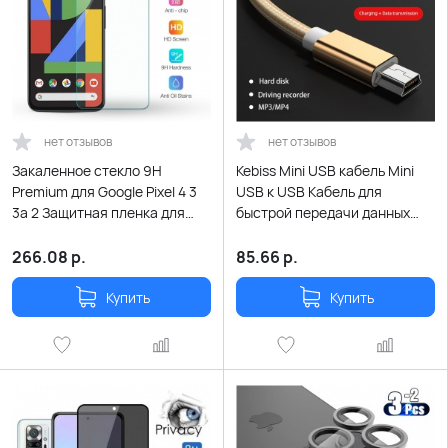
нет отзывов
нет отзывов
Закаленное стекло 9H
Kebiss Mini USB кабель Mini
Premium для Google Pixel 4 3
USB к USB Кабель для
3a 2 Защитная пленка для
быстрой передачи данных
экрана для Google Pixel 4 XL
для MP3 MP4 Player
3a XL 2 XL HD Защитное
Автомобильный
266.08
р.
85.66
р.
стекло
видеорегистратор GPS
Цифровая камера HDD Mini
Купить
Купить
USB