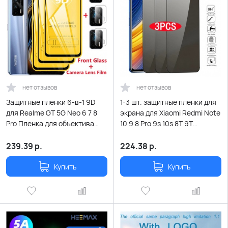
нет отзывов
нет отзывов
Защитные пленки 6-в-1 9D
1-3 шт. защитные пленки для
для Realme GT 5G Neo 6 7 8
экрана для Xiaomi Redmi Note
Pro Пленка для объектива
10 9 8 Pro 9s 10s 8T 9T
камеры Realme 8i X2 Pro XT
антишпионское закаленное
Narzo 30 Neo 2 C21 9i Glass
стекло для Poco X3 Pro NFC F3
239.39
р.
224.38
р.
M3
Купить
Купить