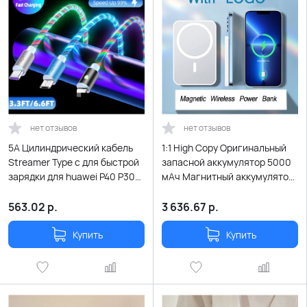
нет отзывов
нет отзывов
5A Цилиндрический кабель
1:1 High Copy Оригинальный
Streamer Type c для быстрой
запасной аккумулятор 5000
зарядки для huawei P40 P30
мАч Магнитный аккумулятор
для iPhone 12 11 для xiaomi для
с беспроводной зарядкой для
samsung
iPhone 12 13 ProMax Внешняя
563.02
р.
3 636.67
р.
батарея
Купить
Купить