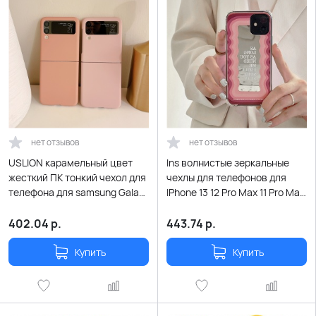
нет отзывов
нет отзывов
USLION карамельный цвет
Ins волнистые зеркальные
жесткий ПК тонкий чехол для
чехлы для телефонов для
телефона для samsung Galaxy
IPhone 13 12 Pro Max 11 Pro Max
Z Flip 3 5G матовый ПК
X XS XR 7 8 Plus SE2020 12
противоударный полный
розовый чехол для девочки
402.04
р.
443.74
р.
защитный чехол Coque Funda
Купить
Купить