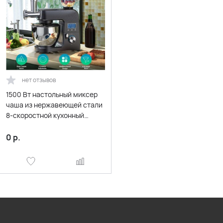
нет отзывов
1500 Вт настольный миксер
чаша из нержавеющей стали
8-скоростной кухонный
пищевой блендер сливки
яичный венчик торт
0
р.
тестомесилка хлебопечка