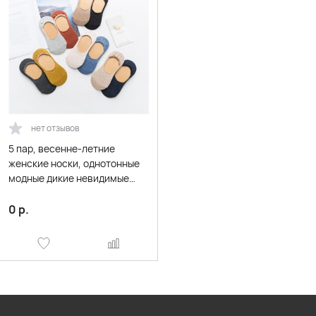
нет отзывов
5 пар, весенне-летние
женские носки, однотонные
модные дикие невидимые
тапочки с закрытым носком
Felmen, модные мягкие носки
0
р.