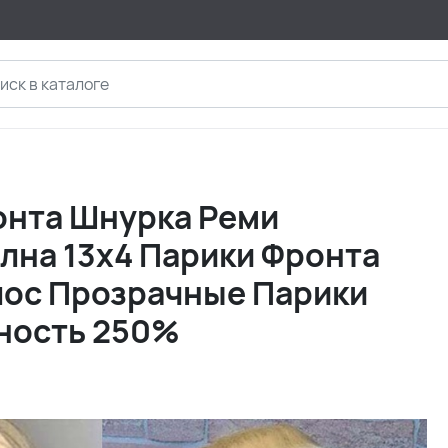
онта Шнурка Реми
лна 13x4 Парики Фронта
лос Прозрачные Парики
ность 250%