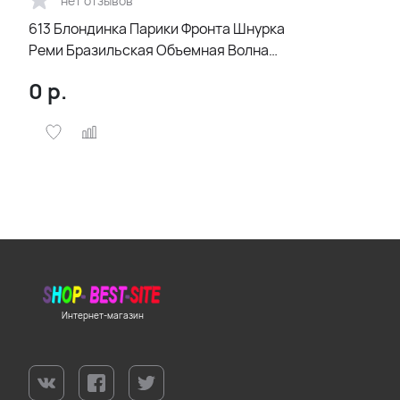
нет отзывов
613 Блондинка Парики Фронта Шнурка
Реми Бразильская Объемная Волна
13x4 Парики Фронта Шнурка
0
р.
Человеческих Волос Прозрачные
Парики Шнурка для Женщин Плотность
250%
Интернет-магазин