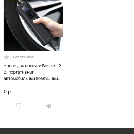
нет отзывов
Насос для накачки Baseus 12
В, портативный
автомобильный воздушный
компрессор для мотоциклов,
велосипедный насос для
0
р.
накачки лодок, цифровой
автонадувной насос