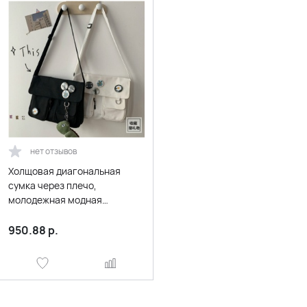
нет отзывов
Холщовая диагональная
сумка через плечо,
молодежная модная
повседневная версия,
женская большая
950.88
р.
вместительная сумка через
плечо, однотонные женские
сумки-мессенджеры