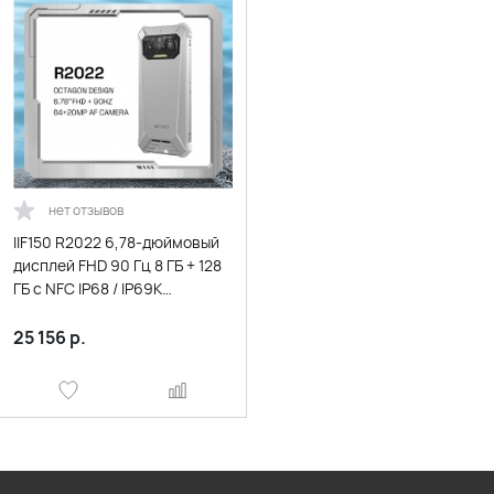
нет отзывов
IIF150 R2022 6,78-дюймовый
дисплей FHD 90 Гц 8 ГБ + 128
ГБ с NFC IP68 / IP69K
Водонепроницаемый
прочный телефон 64MP +
25 156
р.
20MP Смартфон ночного
видения