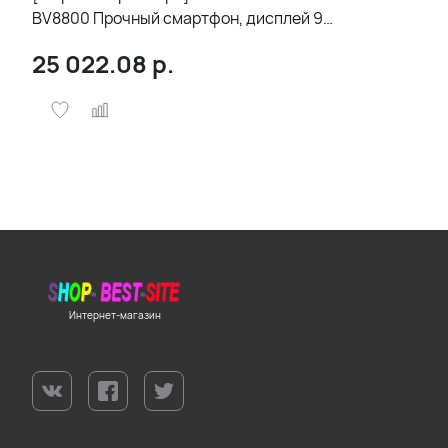
BV8800 Прочный смартфон, дисплей 90
Гц, 8 ГБ + 128 ГБ, Helio G96, 8380 мАч,
25 022.08
р.
мобильный телефон, глобальная
версия
Интернет-магазин