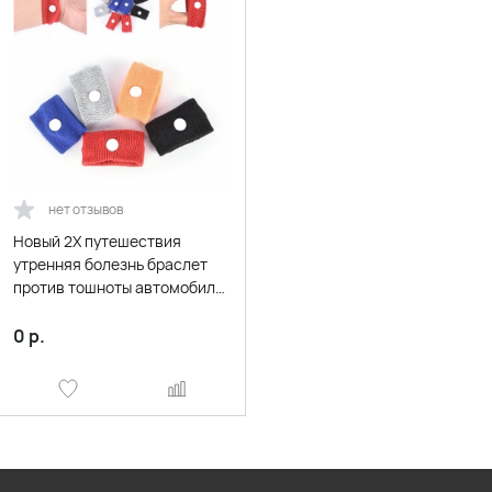
нет отзывов
Новый 2X путешествия
утренняя болезнь браслет
против тошноты автомобиль
Ван гидросамолет браслет
против укачивания браслет
0
р.
ремешок лодки