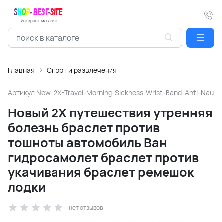
Интернет-магазин
Главная
Спорт и развлечения
Артикул
New-2X-Travel-Morning-Sickness-Wrist-Band-Anti-Nau
Новый 2X путешествия утренняя
болезнь браслет против
тошноты автомобиль Ван
гидросамолет браслет против
укачивания браслет ремешок
лодки
нет отзывов