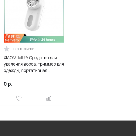
нет отзывов
XIAOMI MIJIA Средство для
удаления ворса, триммер для
одежды, портативная
машинка для бритья с
зарядкой, удаление катушек
0
р.
для одежды