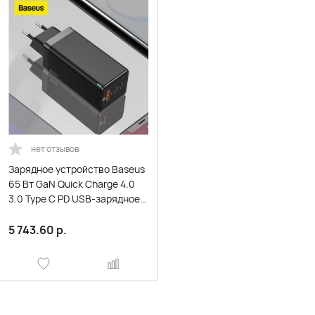
нет отзывов
Зарядное устройство Baseus
65 Вт GaN Quick Charge 4.0
3.0 Type C PD USB-зарядное
устройство с портативным
быстрым зарядным
5 743.60
р.
устройством QC 4.0 3.0 для
ноутбука iPhone 12 Pro