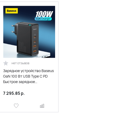
нет отзывов
Зарядное устройство Baseus
GaN 100 Вт USB Type C PD
Быстрое зарядное
устройство с быстрой
зарядкой 4,0 3,0 USB
7 295.85
р.
зарядное устройство для
телефона для ноутбука
MacBook Смартфон