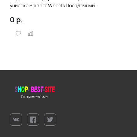
унисекс Spinner Wheels Посадочный
кейс Колесный дорожный чемодан на
0
р.
колесиках
Интернет-магазин