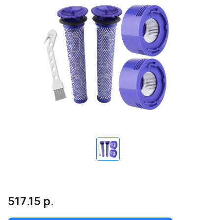
517.15
р.