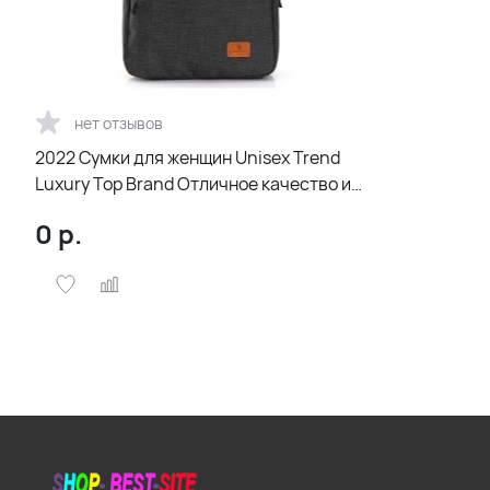
нет отзывов
2022 Сумки для женщин Unisex Trend
Luxury Top Brand Отличное качество и
мода Aqua di Polo 1987 15,6 дюймов
0
р.
APBA014300